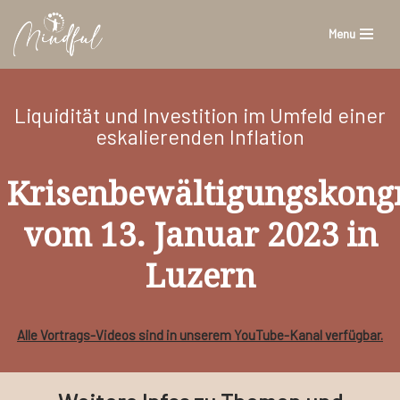
Menu
Zum
Inhalt
springen
Liquidität und Investition im Umfeld einer
eskalierenden Inflation
Krisenbewältigungskong
vom 13. Januar 2023 in
Luzern
Alle Vortrags-Videos sind in unserem YouTube-Kanal verfügbar.